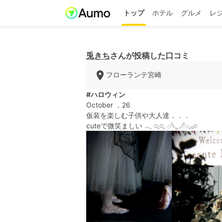
トップ
ホテル
グルメ
レ
兎きち
さんが投稿した口コミ
フローランテ宮崎
#ハロウィン
October ．26
仮装を楽しむ子供や大人達．．．
cuteで微笑ましい 𓂃 𓏸𓈒𓏸𓈒 ◌𓆩. ̫.𓆪︎︎◌𓈒𓂂𓏸