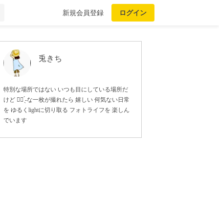
新規会員登録
ログイン
兎きち
特別な場所ではない いつも目にしている場所だ
けど 👍🏻 ̖́-‬な一枚が撮れたら 嬉しい 何気ない日常
を ゆるくlightに切り取る フォトライフを 楽しん
でいます