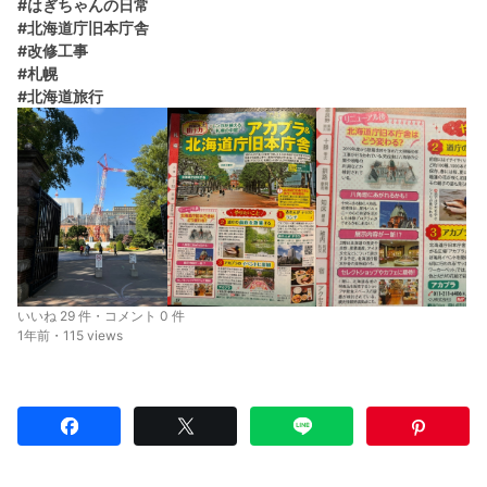
#はぎちゃんの日常
#北海道庁旧本庁舎
#改修工事
#札幌
#北海道旅行
いいね 29 件・コメント 0 件
1年前・115 views