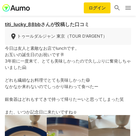
ログイン
titi_lucky_88bb
さんが投稿した口コミ
トゥールダルジャン 東京（TOUR D'ARGENT）
今日は友人と素敵なお店でlunchです。
お互いの誕生日のお祝いです🥂
3年前に一度来て、とても美味しかったので久しぶりに奮発しちゃ
いました🤗
どれも繊細なお料理でとても美味しかった😆
なかなか来れないのでしっかり味わって食べたー
銀食器はどれもすてきで持って帰りたーいと思ってしまった笑
また、いつか記念日に来たいですね☺️