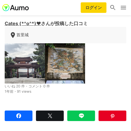
ログイン
Cates (*^o^*)❤️
さんが投稿した口コミ
首里城
いいね 20 件・コメント 0 件
1年前・91 views