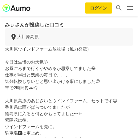
ログイン
みぃ
さんが投稿した口コミ
大川原高原
大川原ウインドファーム放牧場（風力発電）
今日は生憎のお天気💦
お昼ごろまで行くかやめるか思案してました😅
仕事が早出と残業の毎日で、、、
気分転換しないとと思い出かける事にしました😊
車で2時間⏰🚗💨
大川原高原のあじさいとウインドファーム、セットです😊
香川県は雨がぱらついてましたが
徳島県に入ると何とかもってました〜✨
紫陽花は後。
ウインドファームを先に。
駐車場🅿️に車止め、