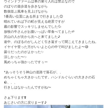
ウインドファームは車の乗り入れは禁止なので
のぼりの遊歩道を歩きながら
数個並ぶ風車を見上げながら
1番高い位置にある所まで行きました😊
晴れていれば下の町が見える絶景ですが
霧の影響でスッキリしませんでした💦
放牧の牛さんがお腹いっぱい草食べてました🌱
沢山の人が次から次へと来てました♪
途中、のぼるのがしんどく引き返すって聞こえてきましたね。
イヤイヤ登った方がいいよと心の中で叫びましたよ〜😅
曇りだったのがよかった✨
涼しかった〜✨
風めっちゃ強かったですぅー
*あっそうそう神山の道路で落石が、、
めちゃくちゃ大きかったです。ハンドルぐらいの大きさの石
🪨、、、
行きしはなかったんですがね〜
さぁ下ります❣️
あじさいの方に戻りまーす♪