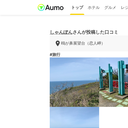
トップ
ホテル
グルメ
レ
しゃんぽん
さんが投稿した口コミ
鴎が鼻展望台（恋人岬）
#旅行