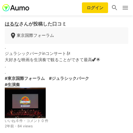
ログイン
はるな
さんが投稿した口コミ
東京国際フォーラム
.
ジュラシックパークinコンサート🎻
大好きな映画を生演奏で観ることができて最高🦖🌟
.
.
#東京国際フォーラム
#ジュラシックパーク
#生演奏
いいね 6 件・コメント 0 件
2年前・84 views