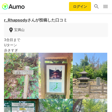
ログイン
r_Rhapsody
さんが投稿した口コミ
宝満山
3合目まで
Uターン
歩きすぎ