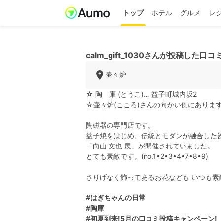
トップ
ホテル
グルメ
レ
calm_gift_1030
さんが投稿した口コ
壷々炉
☆ 陶 庫 (とうこ)… 益子町城内坂2
☆壷々炉(こころ)さんの向かい側にありま
陶磁器の専門店です。
益子焼をはじめ、伝統とモダンが融合した
「向山 文也 展」が開催されていました。
とても素敵です。(no.1•2•3•4•7•8•9)
さりげなく飾ってあるお花なども いつも素
#はぎちゃんの日常
#陶庫
#初夏到来!5月の口コミ投稿キャンペーン!