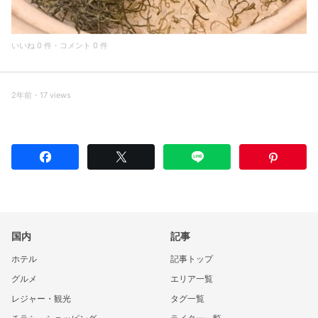
いいね 0 件・コメント 0 件
2年前・17 views
国内
記事
ホテル
記事トップ
グルメ
エリア一覧
レジャー・観光
タグ一覧