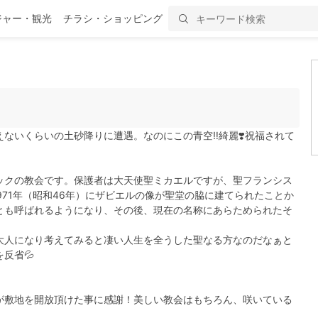
ジャー・観光
チラシ・ショッピング
ないくらいの土砂降りに遭遇。なのにこの青空‼️綺麗❣️祝福されて
ックの教会です。保護者は大天使聖ミカエルですが、聖フランシス
971年（昭和46年）にザビエルの像が聖堂の脇に建てられたことか
とも呼ばれるようになり、その後、現在の名称にあらためられたそ
大人になり考えてみると凄い人生を全うした聖なる方なのだなぁと
反省💦
。
が敷地を開放頂けた事に感謝！美しい教会はもちろん、咲いている