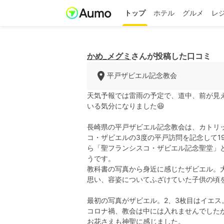
トップ
ホテル
グルメ
レ
かめ_メグミ
さんが投稿した口コミ
平戸ザビエル記念教会
天気予報では雷雨の予定で、道中、前が見え
いる気分になりました😆
長崎県の平戸ザビエル記念教会は、カトリ
コ・ザビエルの3度の平戸訪問を記念して1
ら「聖フランシスコ・ザビエル記念聖堂」
うです。
教科書の写真から身近に感じたザビエル。
思い、容姿についてふざけていた子供の頃を
最初の写真がザビエル。2、3枚目はイエス
コロナ禍、教会は中には入れませんでした
お花さえも神聖に感じました。