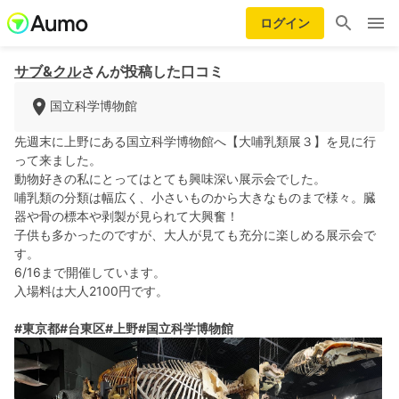
ログイン
サブ&クル
さんが投稿した口コミ
国立科学博物館
先週末に上野にある国立科学博物館へ【大哺乳類展３】を見に行
って来ました。
動物好きの私にとってはとても興味深い展示会でした。
哺乳類の分類は幅広く、小さいものから大きなものまで様々。臓
器や骨の標本や剥製が見られて大興奮！
子供も多かったのですが、大人が見ても充分に楽しめる展示会で
す。
6/16まで開催しています。
入場料は大人2100円です。
#東京都
#台東区
#上野
#国立科学博物館