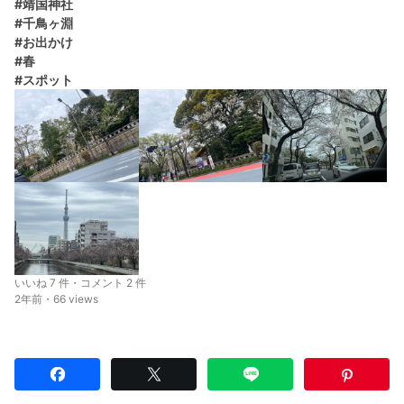
#靖国神社
#千鳥ヶ淵
#お出かけ
#春
#スポット
いいね 7 件・コメント 2 件
2年前・66 views