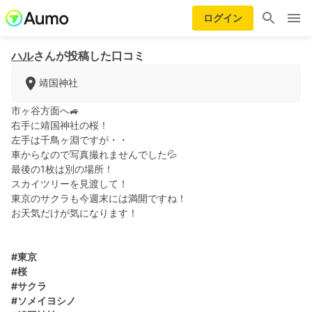
ログイン
ハル
さんが投稿した口コミ
靖国神社
市ヶ谷方面へ🚙
右手に靖国神社の桜！
左手は千鳥ヶ淵ですが・・
車からなので写真撮れませんでした💦
最後の1枚は別の場所！
スカイツリーを見渡して！
東京のサクラも今週末には満開ですね！
お天気だけが気になります！
#東京
#桜
#サクラ
#ソメイヨシノ