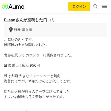
ログイン
P-san
さんが投稿した口コミ
麺匠 清兵衛
川越駅の近くです。
日曜日の夕方訪問しました。
食券を買って カウンターに案内されました。
⚀ 淡麗つけめん 950円
麺は太麺 大きなチャーシューと鶏肉
海苔にミツバ、ネギたけのこが入ってます。
冷たい太麺が熱々のスープに絡んでました
ミツバの風味も良く美味しかったです。