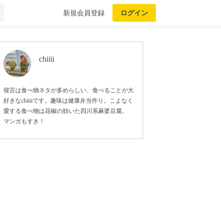
新規会員登録
ログイン
chiiii
寝言は食べ物ネタが多めらしい、食べることが大
好きなchiiiiです。趣味は健康弁当作り。こよなく
愛する食べ物は花椒の効いた四川系麻婆豆腐。
マンガもすき！