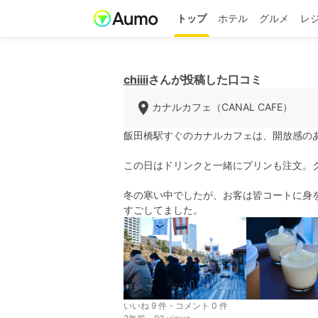
トップ
ホテル
グルメ
レ
chiiii
さんが投稿した口コミ
カナルカフェ（CANAL CAFE）
飯田橋駅すぐのカナルカフェは、開放感のあ
この日はドリンクと一緒にプリンも注文。
冬の寒い中でしたが、お客は皆コートに身
すごしてました。
いいね 9 件・コメント 0 件