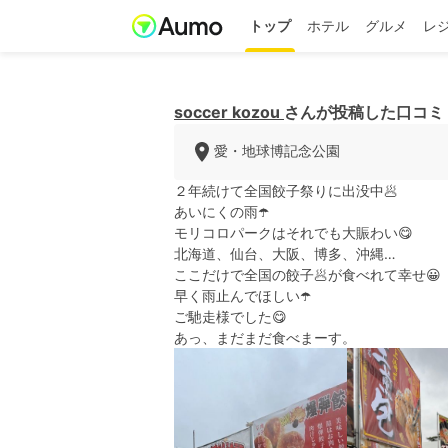
トップ
ホテル
グルメ
レ
soccer kozou
さんが投稿した口コミ
愛・地球博記念公園
２年続けて全国餃子祭りに出没中🥟
あいにくの雨☂️
モリコロパークはそれでも大賑わい😋
北海道、仙台、大阪、博多、沖縄…
ここだけで全国の餃子🥟が食べれて幸せ😀
早く雨止んでほしい☂️
ご馳走様でした😋
あっ、まだまだ食べまーす。