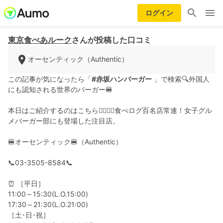
ログイン
東京食べあルーク
さんが投稿した口コミ
オーセンティック（Authentic）
この記事が気になったら「
#赤坂ハンバーガー
」で検索🔍外国人
にも認知される世界のバーガー🍔
本日はご紹介するのはこちら💁‍♀️💁‍♂️食べログ百名店常連！女子グル
メバーガー部にも登場した注目店。
🍔オーセンティック🍔（Authentic）
📞03-3505-8584📞
⏰ ［平日］
11:00～15:30(L.O.15:00)
17:30～21:30(L.O.21:00)
［土･日･祝］