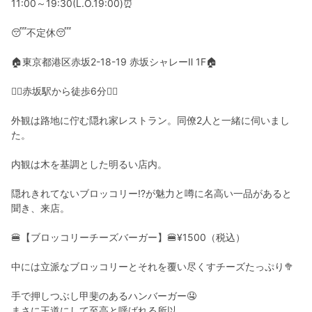
11:00～19:30(L.O.19:00)⏰
😴不定休😴
🏠東京都港区赤坂2-18-19 赤坂シャレーⅡ 1F🏠
🚶‍♂️赤坂駅から徒歩6分🚶‍♀️
外観は路地に佇む隠れ家レストラン。同僚2人と一緒に伺いまし
た。
内観は木を基調とした明るい店内。
隠れきれてないブロッコリー⁉️が魅力と噂に名高い一品があると
聞き、来店。
🍔【ブロッコリーチーズバーガー】🍔¥1500（税込）
中には立派なブロッコリーとそれを覆い尽くすチーズたっぷり🥦
手で押しつぶし甲斐のあるハンバーガー🤤
まさに王道にして至高と呼ばれる所以。