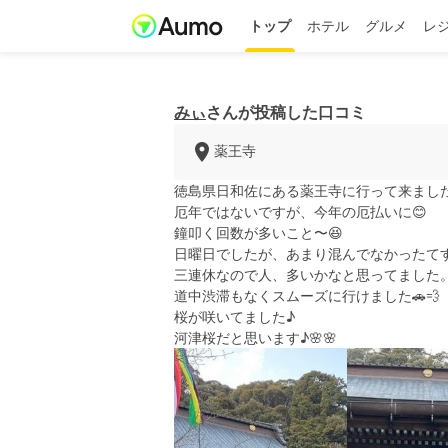
トップ
ホテル
グルメ
レ
みぃ
さんが投稿した口コミ
薬王寺
徳島県日和佐にある薬王寺に行って来ました
厄年ではないですが、今年の厄払いに😊
鐘叩く回数が多いこと〜😆
日曜日でしたが、あまり混んでなかったて
三連休なので人、多いかなと思ってました
道中渋滞もなくスムーズに行けました🚗💨
桜が咲いてました♪
河津桜だと思います♪🌸🌸