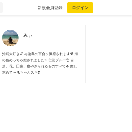
新規会員登録
ログイン
みぃ
沖縄大好き💕 与論島の百合ヶ浜癒されます💖 海
の色めっちゃ癒されました✨ 仁淀ブルー👌 自
然、花、田舎、癒やさられるものすべて🍀 癒し
求めて〜 🐈ちゃんスキ❣️