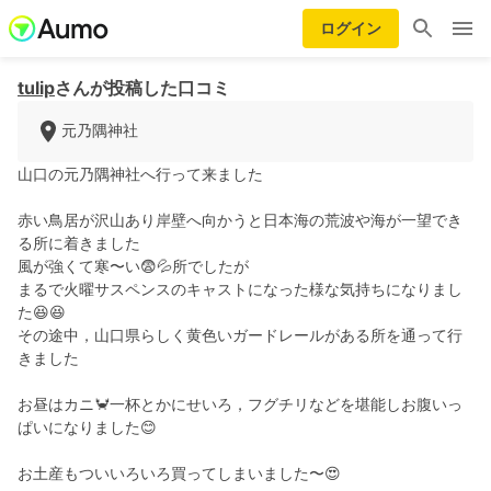
ログイン
tulip
さんが投稿した口コミ
元乃隅神社
山口の元乃隅神社へ行って来ました
赤い鳥居が沢山あり岸壁へ向かうと日本海の荒波や海が一望でき
る所に着きました
風が強くて寒〜い😨💦所でしたが
まるで火曜サスペンスのキャストになった様な気持ちになりまし
た😆😆
その途中，山口県らしく黄色いガードレールがある所を通って行
きました
お昼はカニ🦀一杯とかにせいろ，フグチリなどを堪能しお腹いっ
ぱいになりました😊
お土産もついいろいろ買ってしまいました〜😍