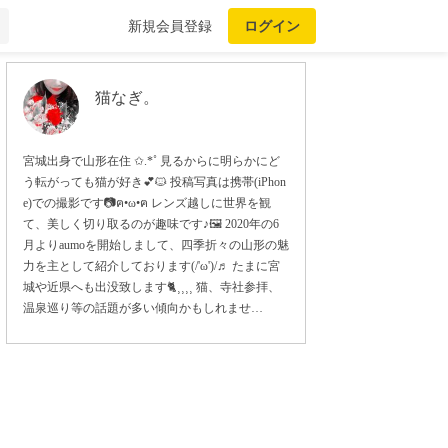
新規会員登録
ログイン
猫なぎ。
宮城出身で山形在住 ✩.*˚ 見るからに明らかにど
う転がっても猫が好き‎💕🐱 投稿写真は携帯(iPhon
e)での撮影です📷ฅ•ω•ฅ レンズ越しに世界を観
て、美しく切り取るのが趣味です♪🖼 2020年の6
月よりaumoを開始しまして、四季折々の山形の魅
力を主として紹介しております(/'ω')/♬ たまに宮
城や近県へも出没致します🐈⸒⸒⸒⸒ 猫、寺社参拝、
温泉巡り等の話題が多い傾向かもしれませ…