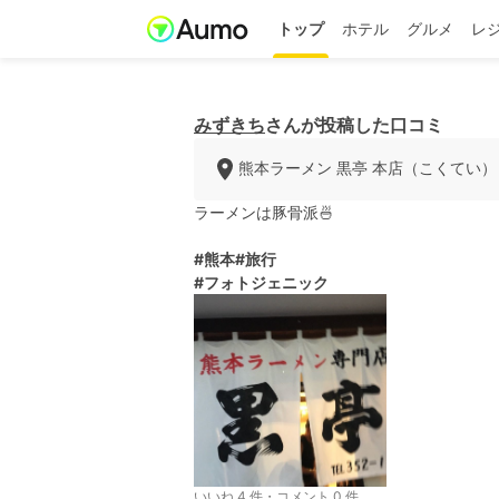
トップ
ホテル
グルメ
レ
みずきち
さんが投稿した口コミ
熊本ラーメン 黒亭 本店（こくてい）
ラーメンは豚骨派🍜
#熊本
#旅行
#フォトジェニック
いいね 4 件・コメント 0 件