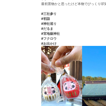
最初置物かと思ったけど本物でびっくり🤣
#三社参り
#初詣
#神社巡り
#だるま
#宮地嶽神社
#フクロウ
#お出かけ