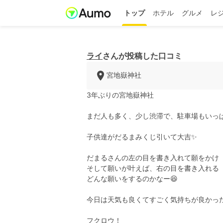
トップ
ホテル
グルメ
レ
ライ
さんが投稿した口コミ
宮地嶽神社
3年ぶりの宮地嶽神社
まだ人も多く、少し渋滞で、駐車場もいっぱ
子供達がだるまみくじ引いて大吉✨
だまるさんの左の目を書き入れて願をかけ
そして願いが叶えば、右の目を書き入れる
どんな願いをするのかなー😆
今日は天気も良くてすごく気持ちが良かっ
フクロウ！