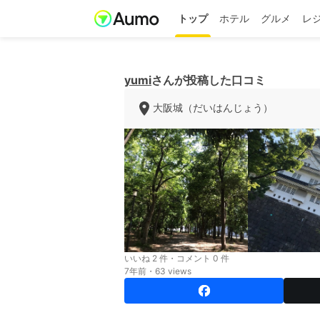
トップ
ホテル
グルメ
レ
yumi
さんが投稿した口コミ
大阪城（だいはんじょう）
いいね 2 件・コメント 0 件
7年前・63 views