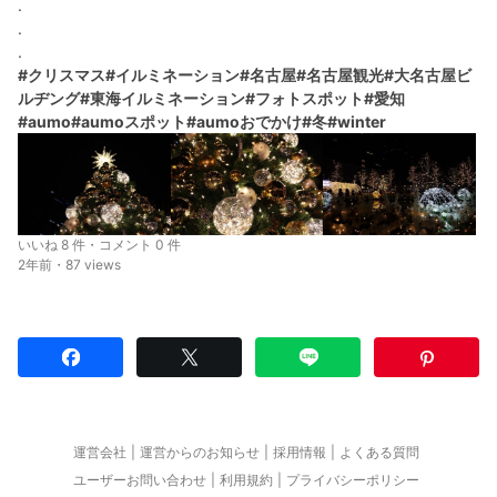
.
.
.
#クリスマス
#イルミネーション
#名古屋
#名古屋観光
#大名古屋ビ
ルヂング
#東海イルミネーション
#フォトスポット
#愛知
#aumo
#aumoスポット
#aumoおでかけ
#冬
#winter
いいね 8 件・コメント 0 件
2年前・87 views
運営会社
運営からのお知らせ
採用情報
よくある質問
ユーザーお問い合わせ
利用規約
プライバシーポリシー