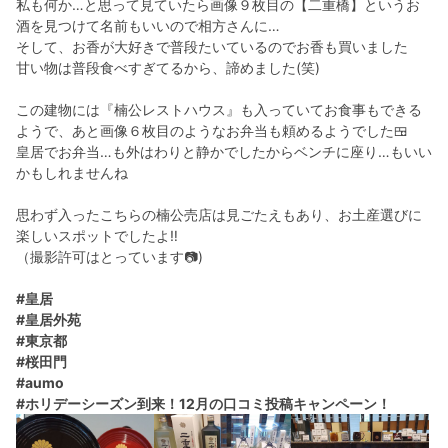
私も何か…と思って見ていたら画像９枚目の【二重橋】というお
酒を見つけて名前もいいので相方さんに…
そして、お香が大好きで普段たいているのでお香も買いました
甘い物は普段食べすぎてるから、諦めました(笑)
この建物には『楠公レストハウス』も入っていてお食事もできる
ようで、あと画像６枚目のようなお弁当も頼めるようでした🍱
皇居でお弁当…も外はわりと静かでしたからベンチに座り…もいい
かもしれませんね
思わず入ったこちらの楠公売店は見ごたえもあり、お土産選びに
楽しいスポットでしたよ‼
（撮影許可はとっています📷)
#皇居
#皇居外苑
#東京都
#桜田門
#aumo
#ホリデーシーズン到来！12月の口コミ投稿キャンペーン！