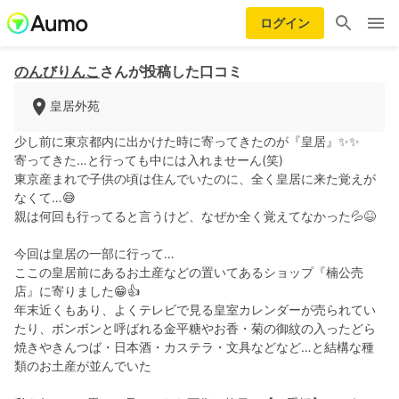
ログイン
のんびりんこ
さんが投稿した口コミ
皇居外苑
少し前に東京都内に出かけた時に寄ってきたのが『皇居』✨✨
寄ってきた…と行っても中には入れませーん(笑)
東京産まれで子供の頃は住んでいたのに、全く皇居に来た覚えが
なくて…😅
親は何回も行ってると言うけど、なぜか全く覚えてなかった💦😆
今回は皇居の一部に行って…
ここの皇居前にあるお土産などの置いてあるショップ『楠公売
店』に寄りました😁👍
年末近くもあり、よくテレビで見る皇室カレンダーが売られてい
たり、ボンボンと呼ばれる金平糖やお香・菊の御紋の入ったどら
焼きやきんつば・日本酒・カステラ・文具などなど…と結構な種
類のお土産が並んでいた