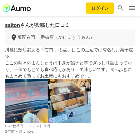
ログイン
saiton
さんが投稿した口コミ
菓匠右門 一番街店（かしょう うもん）
川越に数店舗ある「右門 いも恋」はこの近辺では有名なお菓子屋
🍠
ここの熱々のまんじゅうは中身が餡子と芋でぎっしり詰まってお
り、一個でもとても食べ応えがあり、美味しいです。食べ歩きに
もまとめて買ってお土産にもおすすめです。
いいね 6 件・コメント 0 件
2年前・61 views