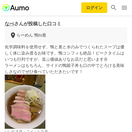
ログイン
なべ
さんが投稿した口コミ
らーめん 鴨to葱
化学調味料を使用せず、鴨と葱と水のみでつくられたスープは優
しく体に染み渡るお味です。鴨コンフィも絶品！ピークタイムは
いつも行列ですが、並ぶ価値ありなお店だと思います🍜
ラーメンはもちろん、サイドの鴨親子丼も口の中でとろける美味
しさなのでぜひ食べていただきたいです！
いいね 8 件・コメント 0 件