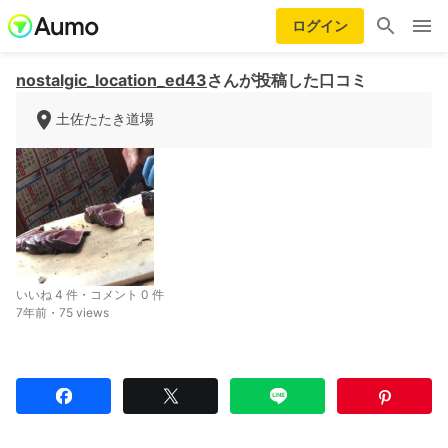
ログイン
nostalgic_location_ed43
さんが投稿した口コミ
土佐たたき道場
いいね 4 件・コメント 0 件
7年前・75 views