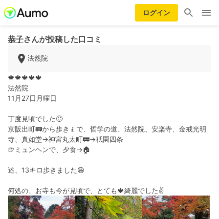
ログイン
恭子
さんが投稿した口コミ
法然院
🍁🍁🍁🍁🍁
法然院
11月27日月曜日
丁度見頃でした🙂
京阪出町🚃から歩き🧎で、哲学の道、法然院、安楽寺、金戒光明
寺、真如堂→神宮丸太町🚃→祇園四条
🍺ミュンヘンで、夕食→🏠
述、13キロ歩きました😆
何処の、お寺も今が見頃で、とても🍁綺麗でした✌️