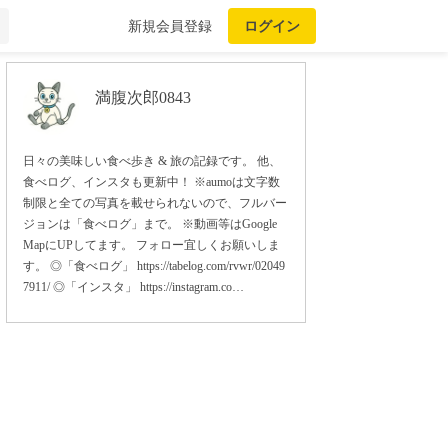
新規会員登録
ログイン
満腹次郎0843
日々の美味しい食べ歩き & 旅の記録です。 他、
食べログ、インスタも更新中！ ※aumoは文字数
制限と全ての写真を載せられないので、フルバー
ジョンは「食べログ」まで。 ※動画等はGoogle
MapにUPしてます。 フォロー宜しくお願いしま
す。 ◎「食べログ」 https://tabelog.com/rvwr/02049
7911/ ◎「インスタ」 https://instagram.co…