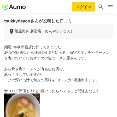
ログイン
tsukkydayon
さんが投稿した口コミ
麺屋海神 新宿店（めんやかいじん）
麺屋 海神 新宿店に行ってきました！
JR新宿駅東口から徒歩3分ほどにある、新宿のランチやラーメン
を食べたい方におすすめの塩ラーメン屋さんです。
あら炊き塩ラーメンが有名なお店で、
あっさりしていますが、
コクの深い出汁で魚介の風味を口いっぱい堪能出来ます。
食べログ評価も3.8と1度いったらハマること間違えなし！