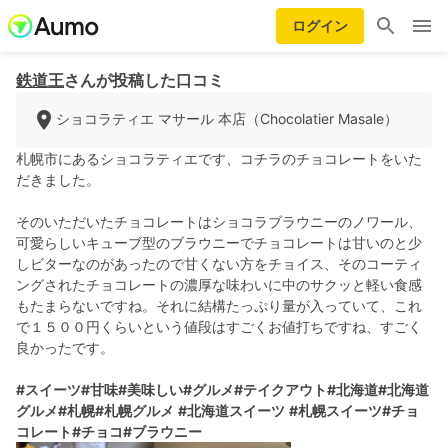
ログイン
鉄道王
さんが投稿した口コミ
ショコラティエ マサール 本店（Chocolatier Masale）
札幌市にあるショコラティエです、コチラのチョコレートをいた
だきました。
そのいただいたチョコレートはショコラブラウニーのノワール、
可愛らしいキューブ型のブラウニーでチョコレートは甘いのと少
しビターなのがあったので甘くない方をチョイス、そのコーティ
ングされたチョコレートの濃厚な味わいに中のサクッと軽い食感
もたまらないですね。それに結構たっぷり量が入っていて、これ
で１５００円くらいという値段はすごくお値打ちですね、すごく
良かったです。
#スイーツ
#甘味
#美味しい
#グルメ
#テイクアウト
#北海道
#北海道
グルメ
#札幌
#札幌グルメ
#北海道スイーツ
#札幌スイーツ
#チョ
コレート
#チョコ
#ブラウニー