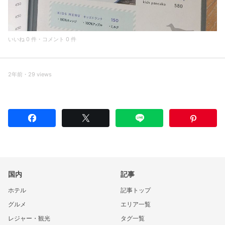
いいね 0 件・コメント 0 件
2年前・29 views
国内
記事
ホテル
記事トップ
グルメ
エリア一覧
レジャー・観光
タグ一覧