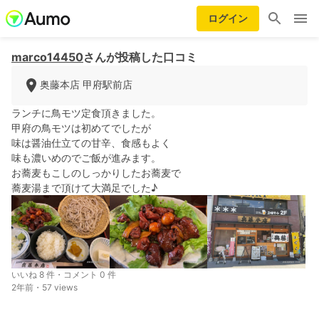
ログイン
marco14450
さんが投稿した口コミ
奥藤本店 甲府駅前店
ランチに鳥モツ定食頂きました。
甲府の鳥モツは初めてでしたが
味は醤油仕立ての甘辛、食感もよく
味も濃いめのでご飯が進みます。
お蕎麦もこしのしっかりしたお蕎麦で
蕎麦湯まで頂けて大満足でした♪
いいね 8 件・コメント 0 件
2年前・57 views