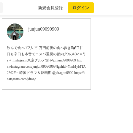
新規会員登録
ログイン
junjun09090909
飲んで食べて2人で1万円前後の食べ歩き⋆͛🦖⋆͛ 甘
口も辛口も本音でコスパ重視の都内グルメ(๑•̀ㅂ•́)
و✧ Instagram 東京グルメ垢 @junjun09090909 http
s://instagram.com/junjun09090909?igshid=YmMyMTA
2M2Y= 韓国ドラマ＆映画垢 @jdragon0909 https://i
nstagram.com/jdrago…