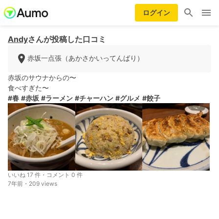
ログイン
Andy
さんが投稿した口コミ
赤坂一点張（あかさかいってんばり）
赤坂のサウナからの〜
食べすぎた〜
#春
#赤坂
#ラーメン
#チャーハン
#グルメ
#餃子
いいね 17 件・コメント 0 件
7年前・209 views