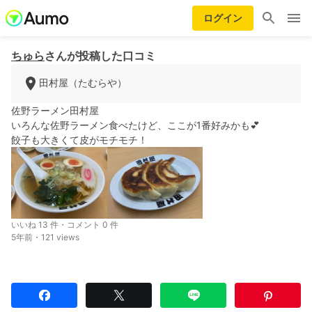
ログイン
ちゅら
さんが投稿した口コミ
田村屋（たむらや）
佐野ラーメン田村屋
いろんな佐野ラーメン食べたけど、ここが1番好みかも💕
餃子も大きくて皮がモチモチ！
いいね 13 件・コメント 0 件
5年前・121 views