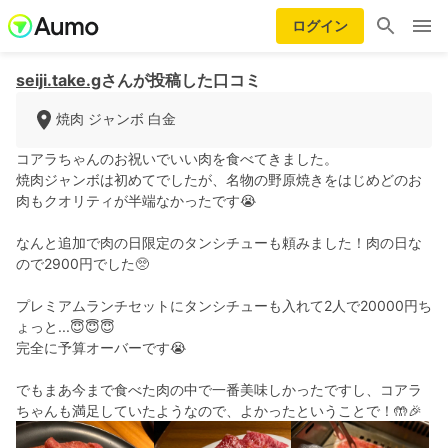
ログイン
seiji.take.g
さんが投稿した口コミ
焼肉 ジャンボ 白金
コアラちゃんのお祝いでいい肉を食べてきました。
焼肉ジャンボは初めてでしたが、名物の野原焼きをはじめどのお
肉もクオリティが半端なかったです😭
なんと追加で肉の日限定のタンシチューも頼みました！肉の日な
ので2900円でした🥺
プレミアムランチセットにタンシチューも入れて2人で20000円ち
ょっと...😇😇😇
完全に予算オーバーです😭
でもまあ今まで食べた肉の中で一番美味しかったですし、コアラ
ちゃんも満足していたようなので、よかったということで！🤲🎉