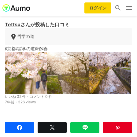
ログイン
Tettsu
さんが投稿した口コミ
哲学の道
♯京都♯哲学の道♯桜♯春
いいね 32 件・コメント 0 件
7年前・326 views