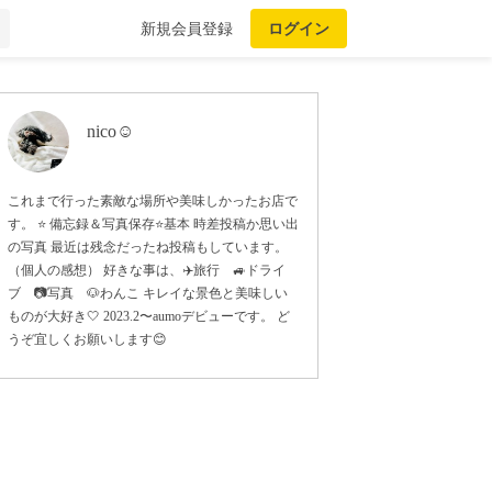
新規会員登録
ログイン
nico☺︎
これまで行った素敵な場所や美味しかったお店で
す。 ⭐️ 備忘録＆写真保存⭐️基本 時差投稿か思い出
の写真 最近は残念だったね投稿もしています。
（個人の感想） 好きな事は、✈️旅行 🚙ドライ
ブ 📷写真 🐶わんこ キレイな景色と美味しい
ものが大好き🤍 2023.2〜aumoデビューです。 ど
うぞ宜しくお願いします😊