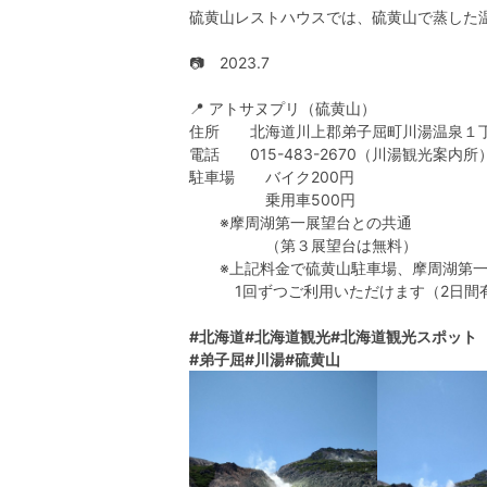
硫黄山レストハウスでは、硫黄山で蒸した
📷 2023.7
📍 アトサヌプリ（硫黄山）
住所 北海道川上郡弟子屈町川湯温泉１丁
電話 015-483-2670（川湯観光案内所
駐車場 バイク200円
乗用車500円
※摩周湖第一展望台との共通
（第３展望台は無料）
※上記料金で硫黄山駐車場、摩周湖第一
1回ずつご利用いただけます（2日間
#北海道
#北海道観光
#北海道観光スポット
#弟子屈
#川湯
#硫黄山