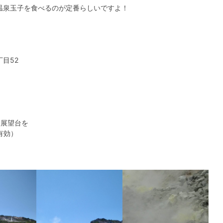
温泉玉子を食べるのが定番らしいですよ！
目52
）
展望台を
有効）