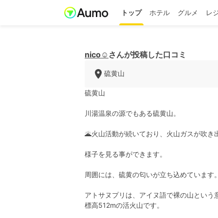
トップ
ホテル
グルメ
レ
nico☺︎
さんが投稿した口コミ
硫黄山
硫黄山
川湯温泉の源でもある硫黄山。
🌋火山活動が続いており、火山ガスが吹き
様子を見る事ができます。
周囲には、硫黄の匂いが立ち込めています
アトサヌプリは、アイヌ語で裸の山という
標高512mの活火山です。