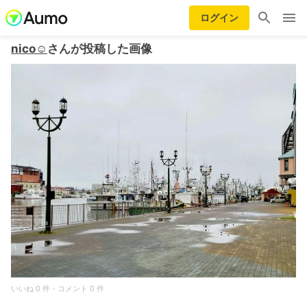
ログイン
nico☺︎
さんが投稿した画像
いいね 0 件・コメント 0 件