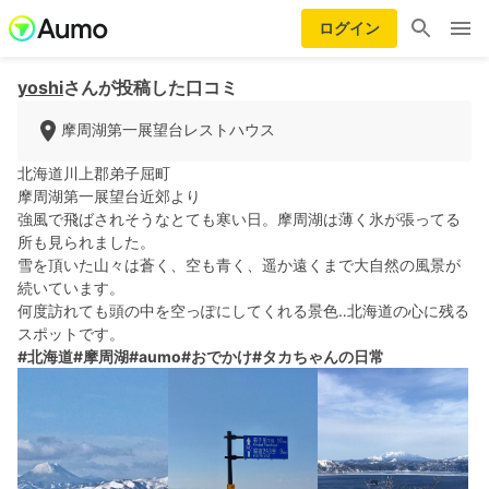
ログイン
yoshi
さんが投稿した口コミ
摩周湖第一展望台レストハウス
北海道川上郡弟子屈町
摩周湖第一展望台近郊より
強風で飛ばされそうなとても寒い日。摩周湖は薄く氷が張ってる
所も見られました。
雪を頂いた山々は蒼く、空も青く、遥か遠くまで大自然の風景が
続いています。
何度訪れても頭の中を空っぽにしてくれる景色‥北海道の心に残る
スポットです。
#北海道
#摩周湖
#aumo
#おでかけ
#タカちゃんの日常