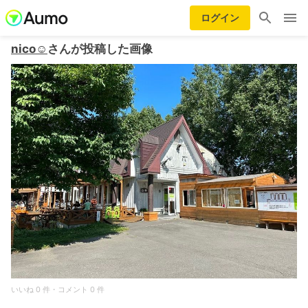
ログイン
nico☺︎
さんが投稿した画像
いいね 0 件・コメント 0 件