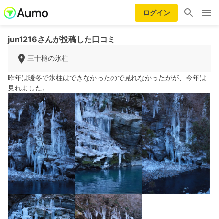
ログイン
jun1216
さんが投稿した口コミ
三十槌の氷柱
昨年は暖冬で氷柱はできなかったので見れなかったがが、今年は
見れました。