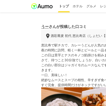
トップ
ホテル
グルメ
レ
うー
さんが投稿した口コミ
酒彩蕎麦 初代 恵比寿店（しょだい【
恵比寿で駅チカで、カレーうどんが人気の
夜の時間に訪問、軽く一杯とビールと一品
この日は里芋とナスのキノコ餡掛けを頼み
さて、待つこと30分強でしょうか、白いカ
この白い部分はジャガイモのムースなんで
きます。
一口、美味しい！
絶妙なムースとスープの相性、辛すぎず食
すぐ完食、提供時間だけがネックですがい