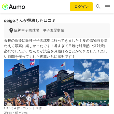
ログイン
seigo
さんが投稿した口コミ
阪神甲子園球場 甲子園歴史館
母校の応援に阪神甲子園球場に行ってきました！夏の風物詩を味
わえて最高に楽しかったです！暑すぎて日焼け対策熱中症対策に
必死でしたが、なんとか試合を見届けることができました！楽し
い時間を作ってくれた後輩たちに感謝です！
いいね 4 件・コメント 0 件
2年前・61 views