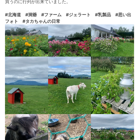
買うのに行列が出来ていました。
#北海道
#洞爺
#ファーム
#ジェラート
#乳製品
#思い出
フォト
#タカちゃんの日常