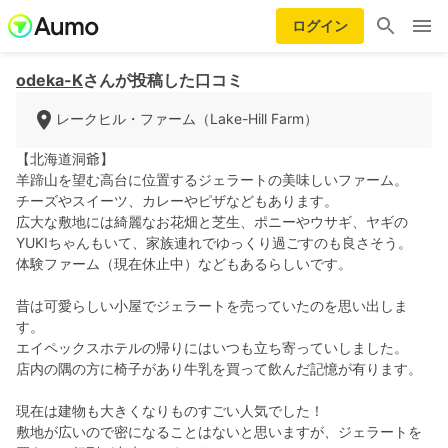
ログイン
odeka-K
さんが投稿した口コミ
レークヒル・ファーム（Lake-Hill Farm）
【北海道洞爺】
羊蹄山を望む高台に位置するジェラートの美味しいファーム。
チーズやスイーツ、カレーやピザなどもあります。
広大な敷地には綺麗なお花畑と芝生、ポニーやウサギ、ヤギの
YUKIちゃんもいて、家族連れでゆっくり過ごすのも良さそう。
体験ファーム（現在休止中）などもあるらしいです。
昔は可愛らしい小屋でジェラートを売っていたのを思い出しま
す。
エイペックスホテルの帰りにはいつも立ち寄っていしました。
店内の隅の方に椅子があり牛乳を買って飲んだ記憶が有ります。
現在は建物も大きくなりものすごい人気でした！
敷地が広いので密になることはないと思いますが、ジェラートを