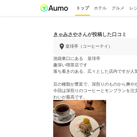
トップ
ホテル
グルメ
レ
きゃみさや
さんが投稿した口コミ
皇琲亭（コーヒーテイ）
池袋東口にある 皇琲亭
趣深い喫茶店です
落ち着きのある、広々とした店内ですが人
豆の種類が豊富で、深煎りのものから爽や
今回は深煎りのコーヒーとモンブランを注
わいが最高です。