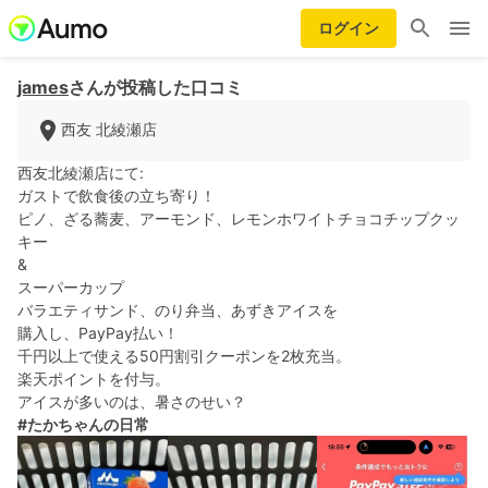
ログイン
james
さんが投稿した口コミ
西友 北綾瀬店
西友北綾瀬店にて:
ガストで飲食後の立ち寄り！
ピノ、ざる蕎麦、アーモンド、レモンホワイトチョコチップクッ
キー
&
スーパーカップ
バラエティサンド、のり弁当、あずきアイスを
購入し、PayPay払い！
千円以上で使える50円割引クーポンを2枚充当。
楽天ポイントを付与。
アイスが多いのは、暑さのせい？
#たかちゃんの日常