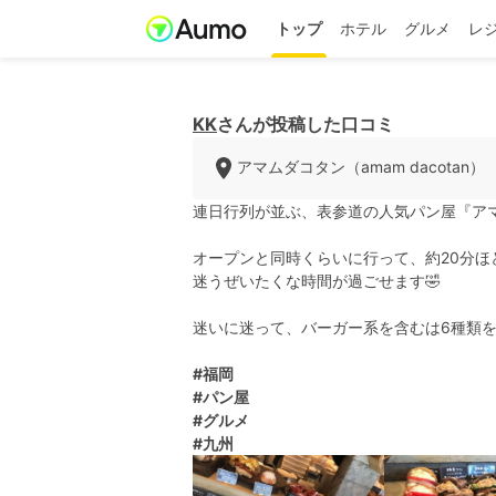
トップ
ホテル
グルメ
レ
KK
さんが投稿した口コミ
アマムダコタン（amam dacotan）
連日行列が並ぶ、表参道の人気パン屋『ア
オープンと同時くらいに行って、約20分
迷うぜいたくな時間が過ごせます🤣
迷いに迷って、バーガー系を含むは6種類を
#福岡
#パン屋
#グルメ
#九州